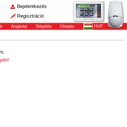
Bejelentkezés
Regisztráció
HUF
ek
Árajánlat
Telepítés
Oktatás
m.
yért!