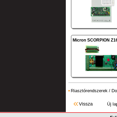
Riasztórendszerek
/
Do
Vissza
Új la