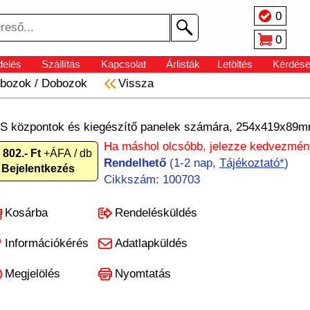
0
0
elés
Szállítás
Kapcsolat
Árlisták
Letöltés
Kérdés
bozok
/
Dobozok
Vissza
központok és kiegészítő panelek számára, 254x419x89m
Ha máshol olcsóbb, jelezze kedvezmén
 802.- Ft
+ÁFA / db
Rendelhető
(1-2 nap,
Tájékoztató*
)
Bejelentkezés
Cikkszám: 100703
Kosárba
Rendelésküldés
Információkérés
Adatlapküldés
Megjelölés
Nyomtatás