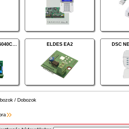
Micron SCORPION Z16040C panel
ELDES EA2
DSC N
bozok
/
Dobozok
pra