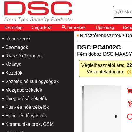
Kezdőlap
Cégünkről
Termékek
Újdonság
Rend
Riasztórendszerek
/
Do
Rendszerek
DSC PC4002C
Csomagok
Fém doboz DSC MAXSYS 
Riasztóközpontok
Maxsys
Végfelhasználói ára:
22
Viszonteladói ára:
Kezelők
Vezeték nélküli egységek
Mozgásérzékelők
Üvegtörésérzékelők
Füst- és hőérzékelők
Hang- és fényjelzők
Kommunikátorok, GSM