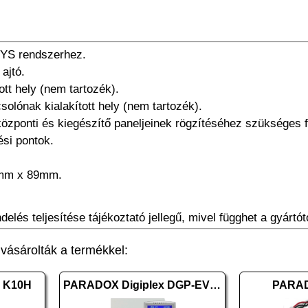
YS rendszerhez.
 ajtó.
ott hely (nem tartozék).
lónak kialakított hely (nem tartozék).
ponti és kiegészítő paneljeinek rögzítéséhez szükséges f
ési pontok.
9mm x 89mm.
elés teljesítése tájékoztató jellegű, mivel függhet a gyártótó
ásárolták a termékkel:
 K10H
PARADOX Digiplex DGP-EVO192 + K641BL+
PARAD