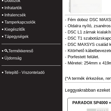
Dobozok
Infratartók
Infralencsék
- Fém doboz DSC MAXS
Tamperkapcsolók
- Oldalra nyíló, zsanéros
Kiegészítők
- DSC L1 zárnak kialakít
Tápegységek
- DSC T1 szabotázskapcso
- DSC MAXSYS család köz
- Kitörhető kábelbevezet
Termékkereső
- Porfestett felület.
Újdonság
- Méretei: 254mm x 41
Telepítő - Viszonteladó
(*A termék érkezése, rend
Leggyakrabban ezeket v
PARADOX SP4000 +