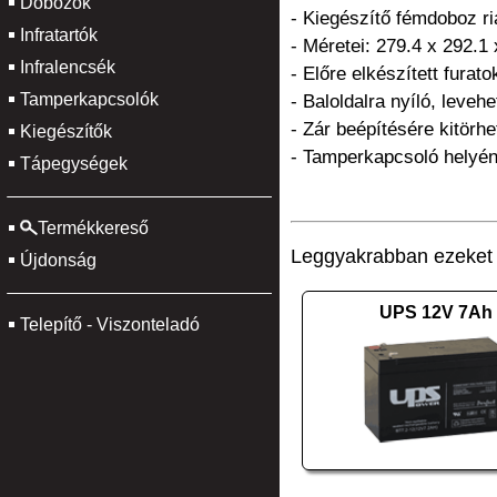
Dobozok
- Kiegészítő fémdoboz r
Infratartók
- Méretei: 279.4 x 292.1
Infralencsék
- Előre elkészített fura
Tamperkapcsolók
- Baloldalra nyíló, levehe
- Zár beépítésére kitörhe
Kiegészítők
- Tamperkapcsoló helyén
Tápegységek
Termékkereső
Leggyakrabban ezeket v
Újdonság
UPS 12V 7Ah
Telepítő - Viszonteladó