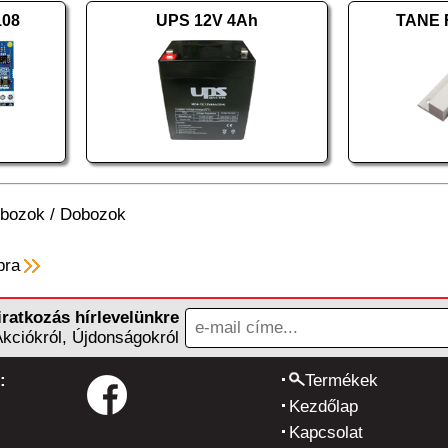
08
UPS 12V 4Ah
TANE F
bozok
/
Dobozok
pra
iratkozás hírlevelünkre
Akciókról, Újdonságokról
:
Termékek
Kezdőlap
Kapcsolat