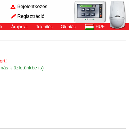
Bejelentkezés
Regisztráció
HUF
ek
Árajánlat
Telepítés
Oktatás
rt!
másik üzletünkbe is)