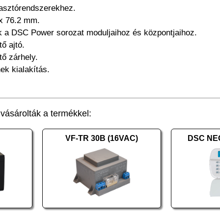
iasztórendszerekhez.
 x 76.2 mm.
tok a DSC Power sorozat moduljaihoz és központjaihoz.
tő ajtó.
tő zárhely.
ek kialakítás.
ásárolták a termékkel:
VF-TR 30B (16VAC)
DSC NE