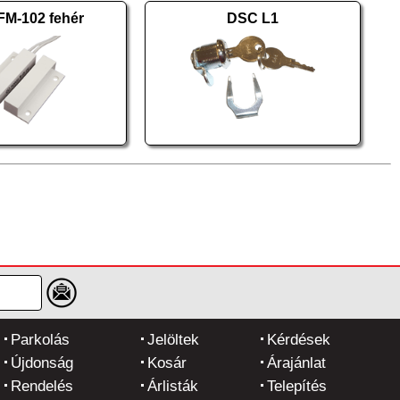
M-102 fehér
DSC L1
Parkolás
Jelöltek
Kérdések
Újdonság
Kosár
Árajánlat
Rendelés
Árlisták
Telepítés