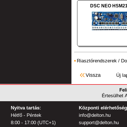
DSC NEO HSM21
Riasztórendszerek
/
Do
Vissza
Új la
Fel
Értesülhet 
Nyitva tartás:
Központi elérhetőség
Hétfő - Péntek
info@delton.hu
8:00 - 17:00 (UTC+1)
support@delton.hu