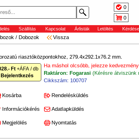
0
0
elés
Szállítás
Kapcsolat
Árlisták
Letöltés
Kérdés
bozok
/
Dobozok
Vissza
ozatú riasztóközpontokhoz, 279.4x292.1x76.2 mm.
Ha máshol olcsóbb, jelezze kedvezményé
028.- Ft
+ÁFA / db
Raktáron: Fogarasi
(Kérésre átviszünk 
Bejelentkezés
Cikkszám: 100707
Kosárba
Rendelésküldés
Információkérés
Adatlapküldés
Megjelölés
Nyomtatás