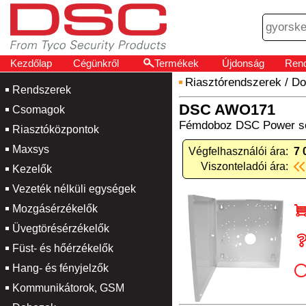
Kezdőlap
Cégünkről
Termékek
Újdonság
Rend
Riasztórendszerek
/
Do
Rendszerek
DSC AWO171
Csomagok
Fémdoboz DSC Power sor
Riasztóközpontok
Maxsys
Végfelhasználói ára:
7 
Viszonteladói ára:
Kezelők
Vezeték nélküli egységek
Mozgásérzékelők
Üvegtörésérzékelők
Füst- és hőérzékelők
Hang- és fényjelzők
Kommunikátorok, GSM