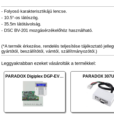
- Folyosó karakterisztikájú lencse.
- 10.5°-os látószög.
- 35.5m látótávolság.
- DSC BV-201 mozgásérzékelőhöz használható.
(*A termék érkezése, rendelés teljesítése tájékoztató jelleg
gyártótól, beszállítótól, vámtól, szállítmányozótól.)
Leggyakrabban ezeket vásárolták a termékkel:
PARADOX Digiplex DGP-EVO192 + K641BL+
PARADOX 307