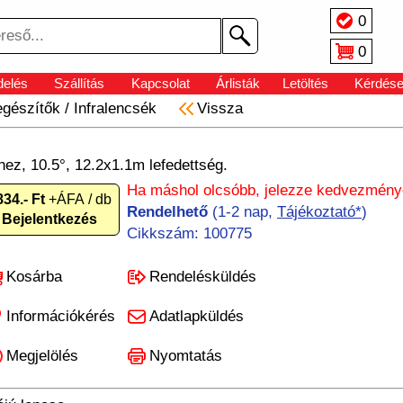
0
0
elés
Szállítás
Kapcsolat
Árlisták
Letöltés
Kérdés
egészítők
/
Infralencsék
Vissza
ez, 10.5°, 12.2x1.1m lefedettség.
Ha máshol olcsóbb, jelezze kedvezményé
834.- Ft
+ÁFA / db
Rendelhető
(1-2 nap,
Tájékoztató*
)
Bejelentkezés
Cikkszám: 100775
Kosárba
Rendelésküldés
Információkérés
Adatlapküldés
Megjelölés
Nyomtatás