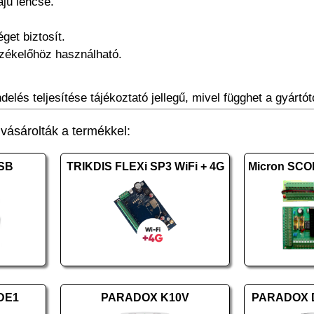
ájú lencse.
get biztosít.
ékelőhöz használható.
elés teljesítése tájékoztató jellegű, mivel függhet a gyártótó
ásárolták a termékkel:
SB
TRIKDIS FLEXi SP3 WiFi + 4G
DE1
PARADOX K10V
PARADOX D