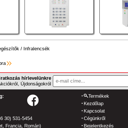
egészítők
/
Infralencsék
pra
iratkozás hírlevelünkre
Akciókról, Újdonságokról
g:
Termékek
Kezdőlap
Kapcsolat
36 30) 531-5454
Cégünkről
t, Francia, Román)
Bejelentkezés