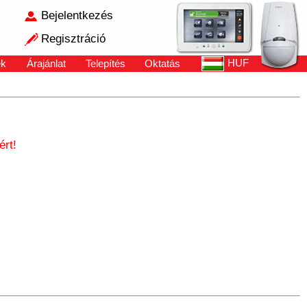
Bejelentkezés
Regisztráció
HUF
ek
Árajánlat
Telepítés
Oktatás
rt!