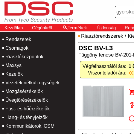
Kezdőlap
Cégünkről
Termékek
Újdonság
Rend
Riasztórendszerek
/
Ki
Rendszerek
DSC BV-L3
Csomagok
Függöny lencse BV-201-h
Riasztóközpontok
Maxsys
Végfelhasználói ára:
1 
Viszonteladói ára:
Kezelők
Vezeték nélküli egységek
Mozgásérzékelők
Üvegtörésérzékelők
Füst- és hőérzékelők
Hang- és fényjelzők
Kommunikátorok, GSM