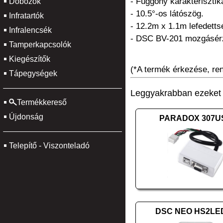
- Függöny karakterisztik
Dobozok
- 10.5°-os látószög.
Infratartók
- 12.2m x 1.1m lefedettsé
Infralencsék
- DSC BV-201 mozgásérz
Tamperkapcsolók
Kiegészítők
(*A termék érkezése, rend
Tápegységek
Leggyakrabban ezeket v
Termékkereső
Újdonság
PARADOX 307U
Telepítő - Viszonteladó
DSC NEO HS2LE