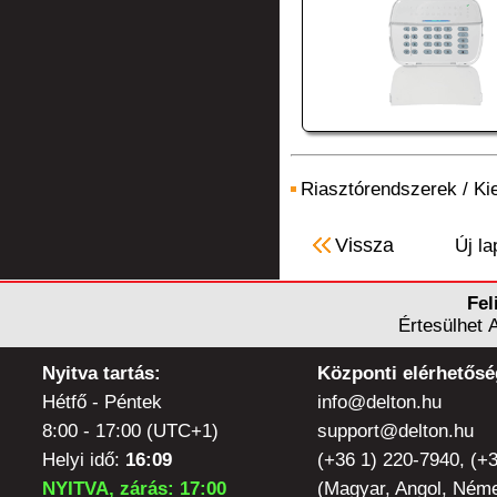
Riasztórendszerek
/
Ki
Vissza
Új la
Fel
Értesülhet 
Nyitva tartás:
Központi elérhetősé
Hétfő - Péntek
info@delton.hu
8:00 - 17:00 (UTC+1)
support@delton.hu
Helyi idő:
16:09
(+36 1) 220-7940, (+
NYITVA, zárás: 17:00
(Magyar, Angol, Néme