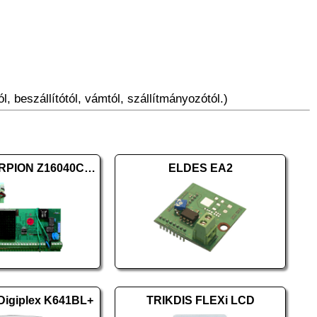
l, beszállítótól, vámtól, szállítmányozótól.)
Micron SCORPION Z16040C panel
ELDES EA2
igiplex K641BL+
TRIKDIS FLEXi LCD