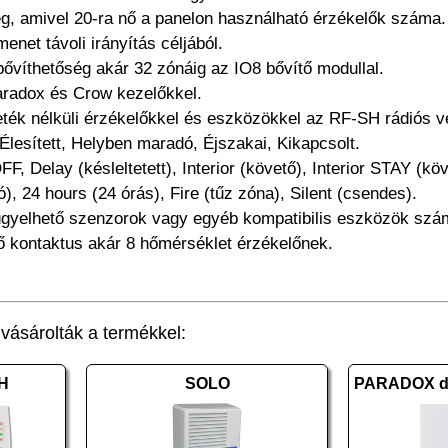
ég, amivel 20-ra nő a panelon használható érzékelők száma.
menet távoli irányítás céljából.
 bővíthetőség akár 32 zónáig az IO8 bővítő modullal.
Paradox és Crow kezelőkkel.
ték nélküli érzékelőkkel és eszközökkel az RF-SH rádiós ve
t: Élesített, Helyben maradó, Éjszakai, Kikapcsolt.
FF, Delay (késleltetett), Interior (követő), Interior STAY (k
), 24 hours (24 órás), Fire (tűz zóna), Silent (csendes).
elügyelhető szenzorok vagy egyéb kompatibilis eszközök szá
ő kontaktus akár 8 hőmérséklet érzékelőnek.
ásárolták a termékkel:
H
SOLO