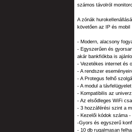
számos távolról monitoro
A zónák hurokellenállásá
követően az IP és mobil
- Modern, alacsony fogya
- Egyszerűen és gyorsan
akár bankfiókba is ajánlo
- Vezetékes internet és 
- A rendszer eseményeir
- A Protegus felhő szol
- A modul a távfelügyele
- Kompatibilis az unive
- Az elsődleges WiFi csa
- 3 hozzáférési szint a 
- Kezelői kódok száma - 1
-Gyors és egyszerű konfi
- 10 db rugalmasan felh