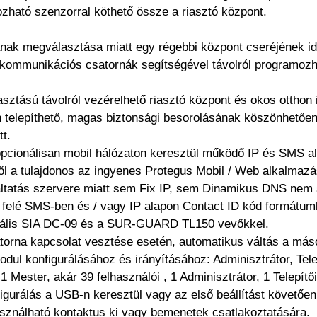
zható szenzorral köthető össze a riasztó központ.
nak megválasztása miatt egy régebbi központ cseréjének idő
 kommunikációs csatornák segítségével távolról programozh
sztású távolról vezérelhető riasztó központ és okos otthon 
 telepíthető, magas biztonsági besorolásának köszönhetően
tt.
opcionálisan mobil hálózaton keresztül működő IP és SMS ala
ől a tulajdonos az ingyenes Protegus Mobil / Web alkalmazá
gáltatás szervere miatt sem Fix IP, sem Dinamikus DNS nem
t felé SMS-ben és / vagy IP alapon Contact ID kód formátum
rzális SIA DC-09 és a SUR-GUARD TL150 vevőkkel.
torna kapcsolat vesztése esetén, automatikus váltás a máso
modul konfigurálásához és irányításához: Adminisztrátor, Tel
 Mester, akár 39 felhasználói , 1 Adminisztrátor, 1 Telepítői
gurálás a USB-n keresztül vagy az első beállítást követően t
asználható kontaktus ki vagy bemenetek csatlakoztatására.