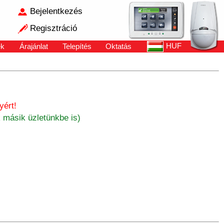
Bejelentkezés
Regisztráció
HUF
ek
Árajánlat
Telepítés
Oktatás
yért!
 másik üzletünkbe is)