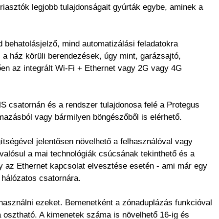
riasztók legjobb tulajdonságait gyúrták egybe, aminek a
d behatolásjelző, mind automatizálási feladatokra
s a ház körüli berendezések, úgy mint, garázsajtó,
ően az integrált Wi-Fi + Ethernet vagy 2G vagy 4G
S csatornán és a rendszer tulajdonosa felé a Protegus
mazásból vagy bármilyen böngészőből is elérhető.
ítségével jelentősen növelhető a felhasználóval vagy
valósul a mai technológiák csúcsának tekinthető és a
gy az Ethernet kapcsolat elvesztése esetén - ami már egy
 hálózatos csatornára.
t használni ezeket. Bemenetként a zónaduplázás funkcióval
a osztható. A kimenetek száma is növelhető 16-ig és