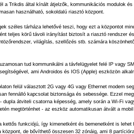
 a Trikdis által kínált átjelzők, kommunikációs modulok és 
asan használható, sokoldalú riasztó központ.
gek széles tárháza lehetővé teszi, hogy ezt a központot min
 teljes körű távoli irányítást biztosít a riasztó rendszer é
öntözőrendszer, világítás, szellőzés stb. számára köszönhet
uzamosan tud kommunikálni a távfelügyelet felé IP vagy SM
segítségével, ami Androidos és IOS (Apple) eszközön alkal
olaton felül választott 2G vagy 4G vagy Ethernet modem seg
osan fennálló kapcsolat biztonsága és sebessége. Ezzel meg
 - dupla átviteli csatorna képesség, amely során a Wi-Fi va
tén megtörténhet - az eszköz automatikusan átvált a mobil
 kettős funkciójú, így kimenetként és bemenetként is lehe
a központ, de bővíthető összesen 32 zónáig, ami 8 partíciór