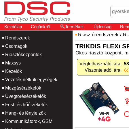
Kezdőlap
Cégünkről
Termékek
Újdonság
Rend
Riasztórendszerek
/
Ri
Rendszerek
TRIKDIS FLEXi SP
Csomagok
Okos riasztó központ, ma
Riasztóközpontok
Maxsys
Végfelhasználói ára:
58
Viszonteladói ára:
Kezelők
Vezeték nélküli egységek
Mozgásérzékelők
Üvegtörésérzékelők
Füst- és hőérzékelők
Hang- és fényjelzők
Kommunikátorok, GSM