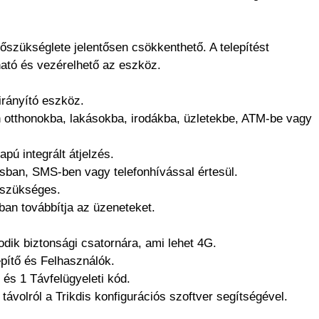
szükséglete jelentősen csökkenthető. A telepítést
ató és vezérelhető az eszköz.
irányító eszköz.
 otthonokba, lakásokba, irodákba, üzletekbe, ATM-be vagy
pú integrált átjelzés.
sban, SMS-ben vagy telefonhívással értesül.
 szükséges.
ban továbbítja az üzeneteket.
dik biztonsági csatornára, ami lehet 4G.
epítő és Felhasználók.
 és 1 Távfelügyeleti kód.
ávolról a Trikdis konfigurációs szoftver segítségével.