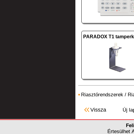
Riasztórendszerek
/
Ri
Vissza
Új la
Fel
Értesülhet 