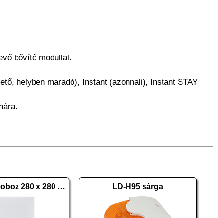
vő bővítő modullal.
övető, helyben maradó), Instant (azonnali), Instant STAY
mára.
PARADOX doboz 280 x 280 HU
LD-H95 sárga