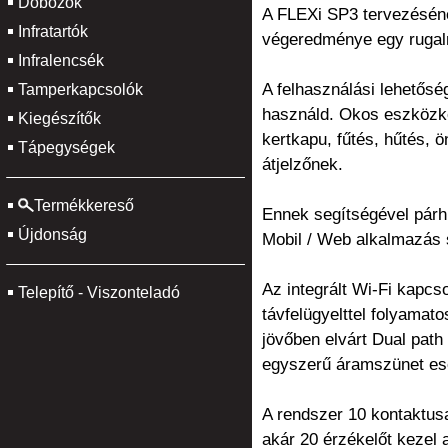
Dobozok
A FLEXi SP3 tervezésénél
Infratartók
végeredménye egy rugalm
Infralencsék
A felhasználási lehetősé
Tamperkapcsolók
használd. Okos eszközként
Kiegészítők
kertkapu, fűtés, hűtés, 
Tápegységek
átjelzőnek.
Termékkereső
Ennek segítségével párh
Újdonság
Mobil / Web alkalmazás 
Az integrált Wi-Fi kapcs
Telepítő - Viszonteladó
távfelügyelttel folyamat
jövőben elvárt Dual path
egyszerű áramszünet ese
A rendszer 10 kontaktusa
akár 20 érzékelőt kezel 