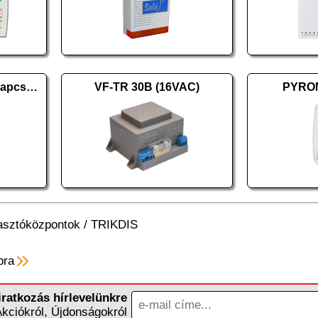
PARADOX T1 tamperkapcsoló
VF-TR 30B (16VAC)
PYRO
asztóközpontok
/
TRIKDIS
pra
iratkozás hírlevelünkre
Akciókról, Újdonságokról