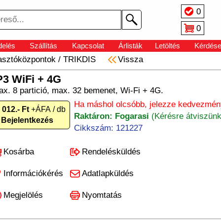
0
0
elés
Szállítás
Kapcsolat
Árlisták
Letöltés
Kérdés
asztóközpontok
/
TRIKDIS
Vissza
3 WiFi + 4G
x. 8 partició, max. 32 bemenet, Wi-Fi + 4G.
Ha máshol olcsóbb, jelezze kedvezmén
 012.- Ft
+ÁFA / db
Raktáron: Fogarasi
(Kérésre átviszünk
Bejelentkezés
Cikkszám: 121227
Kosárba
Rendelésküldés
Információkérés
Adatlapküldés
Megjelölés
Nyomtatás