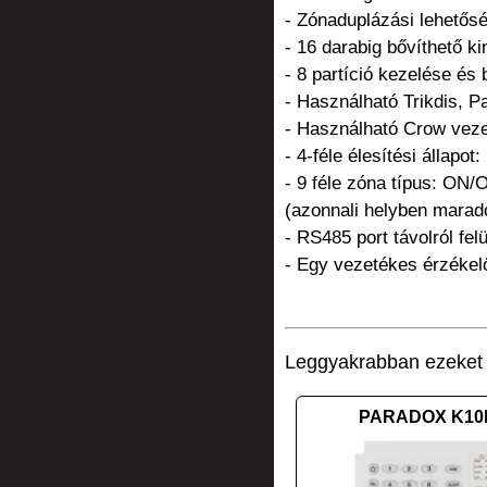
- Zónaduplázási lehetős
- 16 darabig bővíthető ki
- 8 partíció kezelése és
- Használható Trikdis, 
- Használható Crow veze
- 4-féle élesítési állapo
- 9 féle zóna típus: ON/O
(azonnali helyben maradó
- RS485 port távolról f
- Egy vezetékes érzékel
Leggyakrabban ezeket v
PARADOX K10