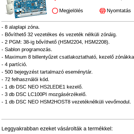
Megjelölés
Nyomtatás
- 8 alaplapi zóna.
- Bővíthető 32 vezetékes és vezeték nélküli zónáig.
- 2 PGM: 38-ig bővíthető (HSM2204, HSM2208).
- Sablon programozás.
- Maximum 8 billentyűzet csatlakoztatható, kezelő zónákka
- 4 partíció.
- 500 bejegyzést tartalmazó eseménytár.
- 72 felhasználói kód.
- 1 db DSC NEO HS2LEDE1 kezelő.
- 3 db DSC LC100PI mozgásérzékelő.
- 1 db DSC NEO HSM2HOST8 vezetéknélküli vevőmodul.
Leggyakrabban ezeket vásárolták a termékkel: