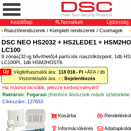
Kezdőlap
Termékek
Újdonság
Riasztórendszerek
/
Komplett rendszerek
/
Csomagok
DSC NEO HS2032 + HS2LEDE1 + HSM2HOS
LC100
8 zónás(32-ig bővíthető)4 partíciós riasztóközpont, 1db 
LC100PI, 1db HSM2HOST8.
Új!
Új! Végfelhasználói ára:
118 018.- Ft
+ÁFA / db
Viszonteladói ára:
Bejelentkezés
Ha máshol olcsóbb, jelezze kedvezményért!
Raktáron: Fogarasi
(Kérésre átviszünk másik üzletünkbe 
Cikkszám: 127653
Kosárba
Rendeléskü
Információkérés
Adatlapküld