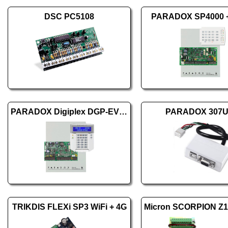
DSC PC5108
PARADOX SP4000 
PARADOX Digiplex DGP-EVO192 + K641BL+
PARADOX 307
TRIKDIS FLEXi SP3 WiFi + 4G